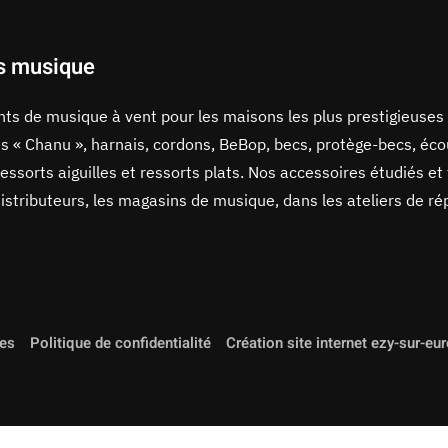
s musique
ents de musique à vent pour les maisons les plus prestigieuses
s « Chanu », harnais, cordons, BeBop, becs, protège-becs, écou
ressorts aiguilles et ressorts plats. Nos accessoires étudiés et
stributeurs, les magasins de musique, dans les ateliers de ré
les
Politique de confidentialité
Création site internet ezy-sur-eu