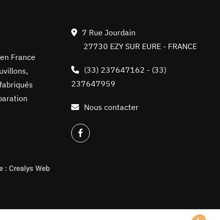
7 Rue Jourdain
27730 EZY SUR EURE - FRANCE
 en France
(33) 237647162
-
(33)
villons,
237647959
 fabriqués
paration
Nous contacter
re : Crealys Web