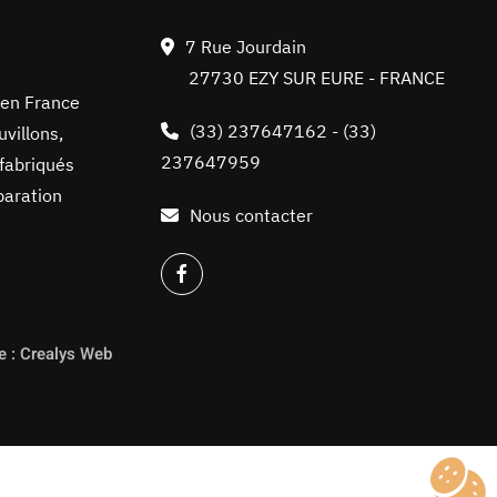
7 Rue Jourdain
27730 EZY SUR EURE - FRANCE
 en France
(33) 237647162
-
(33)
villons,
237647959
 fabriqués
paration
Nous contacter
re : Crealys Web