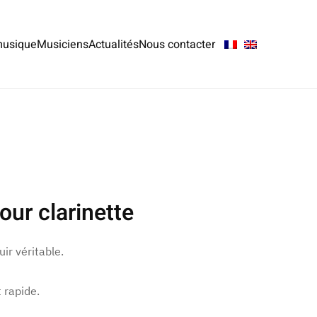
musique
Musiciens
Actualités
Nous contacter
our clarinette
uir véritable.
t rapide.