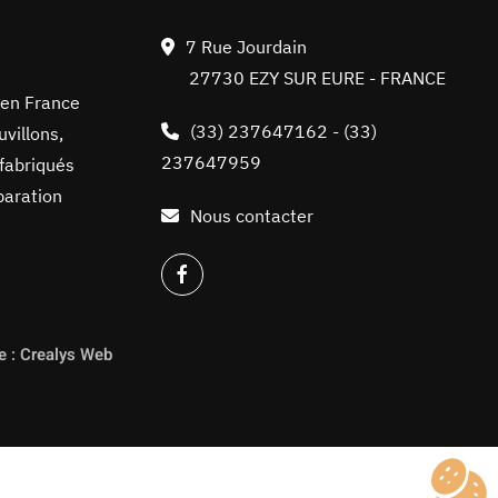
7 Rue Jourdain
27730 EZY SUR EURE - FRANCE
 en France
(33) 237647162
-
(33)
villons,
237647959
 fabriqués
paration
Nous contacter
re : Crealys Web